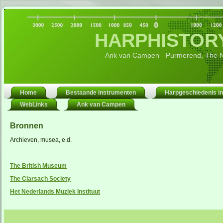
HARPHISTORY
Ank van Campen - Purmerend, The N
Home
Bestaande instrumenten
Harpgeschiedenis in
WebLinks
Ank van Campen
Bronnen
Archieven, musea, e.d.
The British Museum
The Clarsach Society
Het Nederlands Muziek Instituut