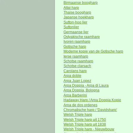
Birmaanse boogharp
Altai harp
Thaise boogharp
Japanse hoekharp
Sutton-hoo lier
Suttonlier
Germaanse lier
Ostyakische raamharp
Ivoren raamharp
Gotische harp
Moderne kopie van de Gotische harp
Ierse raamharp
Schotse raamharp
Schotse clarsach
Carolans harp
Arpa doble
Arpa Juan Lopez
Arpa Doppia - Arpa di Laura
Arpa Doppia, Bologna
Arpa Barberini
Hadaway Harp / Arpa Doppia Kopie
Arpa de dos ordenes
Chromatische harp / 'Davidsharp'
Welsh Triple harp
Welsh Triple harp uit 1750
Welsh Triple harp uit 1838
Welsh Triple harp - Nieuwbouw