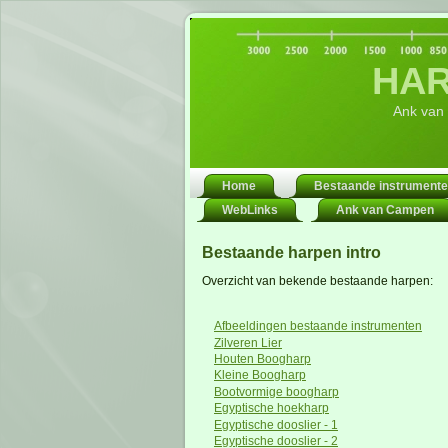
HAR
Ank van
Home
Bestaande instrument
WebLinks
Ank van Campen
Bestaande harpen intro
Overzicht van bekende bestaande harpen:
Afbeeldingen bestaande instrumenten
Zilveren Lier
Houten Boogharp
Kleine Boogharp
Bootvormige boogharp
Egyptische hoekharp
Egyptische dooslier - 1
Egyptische dooslier - 2