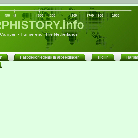
PHISTORY.info
 Campen - Purmerend, The Netherlands
en
Harpgeschiedenis in afbeeldingen
Tijdlijn
Harpm