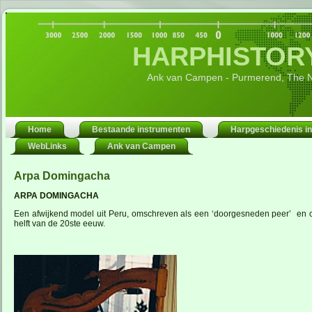
HARPHISTORY
Ank van Campen - Purmerend, The N
Home
Bestaande instrumenten
Harpgeschiedenis in
WebLinks
Ank van Campen
Arpa Domingacha
ARPA DOMINGACHA
Een afwijkend model uit Peru, omschreven als een ‘doorgesneden peer’ en ook
helft van de 20ste eeuw.